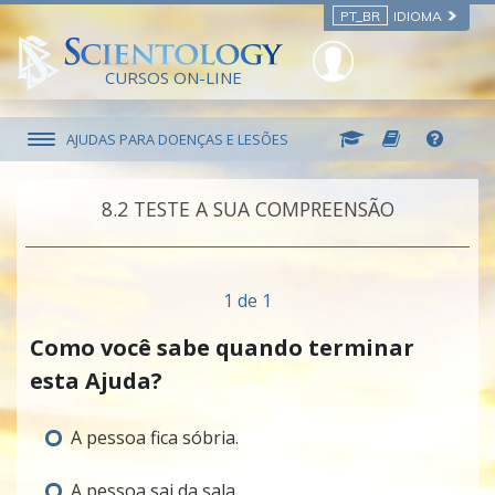
PT_BR
IDIOMA
CURSOS ON-LINE
AJUDAS PARA DOENÇAS E LESÕES
8.‎2
TESTE A SUA COMPREENSÃO
1 de 1
Como você sabe quando terminar
esta Ajuda?
A pessoa fica sóbria.
A pessoa sai da sala.