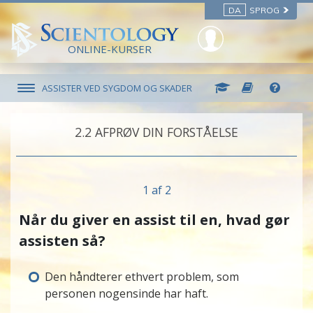
DA
SPROG
ONLINE-KURSER
ASSISTER VED SYGDOM OG SKADER
2.‎2
AFPRØV DIN FORSTÅELSE
1 af 2
Når du giver en assist til en, hvad gør
assisten så?
Den håndterer ethvert problem, som
personen nogensinde har haft.