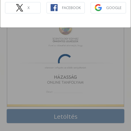
HÁZASSÁG
ONLINE TANFOLYAM
X
FACEBOOK
GOOGLE
Letöltés