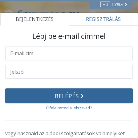
HU
NYELV
BEJELENTKEZÉS
REGISZTRÁLÁS
ONLINE TANFOLYAMOK
Lépj be e-mail címmel
Saját profil
Személyes információk
Jelszó
BELÉPÉS
Elért eredmények
Elfelejtetted a jelszavad?
Oklevelek
Oklevelek
vagy használd az alábbi szolgáltatások valamelyikét