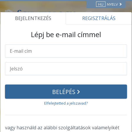
HU
NYELV
BEJELENTKEZÉS
REGISZTRÁLÁS
ONLINE TANFOLYAMOK
Lépj be e-mail címmel
Saját profil
Személyes információk
Jelszó
BELÉPÉS
Elért eredmények
Elfelejtetted a jelszavad?
Oklevelek
Oklevelek
vagy használd az alábbi szolgáltatások valamelyikét