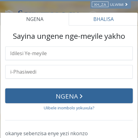
XH_ZA
ULWIMI
NGENA
BHALISA
IIKHOSI EZIKWI-INTANETHI
Sayina ungene nge-meyile yakho
i-Profayile Yakho
Iinkcukacha Zomntu
i-Phasiwedi
NGENA
Impumelelo
Ulibele inombolo yokuvula?
Iziqinisekiso
Iziqinisekiso
okanye sebenzisa enye yezi nkonzo