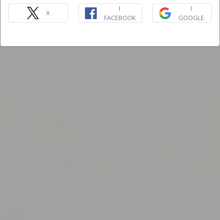
I
I
X
FACEBOOK
GOOGLE