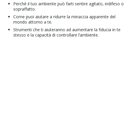
Perché il tuo ambiente può farti sentire agitato, indifeso o
sopraffatto.
Come puoi aiutare a ridurre la minaccia apparente del
mondo attorno a te.
Strumenti che ti aiuteranno ad aumentare la fiducia in te
stesso e la capacità di controllare l’ambiente.
© 2001–2026 Church of Scientology International. Tutti i diritti riservati.