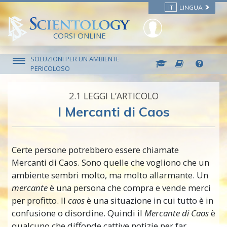
IT
LINGUA
CORSI ONLINE
SOLUZIONI PER UN AMBIENTE
PERICOLOSO
2.‎1
LEGGI L’ARTICOLO
I Mercanti di Caos
Certe persone potrebbero essere chiamate
Mercanti di Caos. Sono quelle che vogliono che un
ambiente sembri molto, ma molto allarmante. Un
mercante
è una persona che compra e vende merci
per profitto. Il
caos
è una situazione in cui tutto è in
confusione o disordine. Quindi il
Mercante di Caos
è
qualcuno che diffonde cattive notizie per far