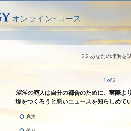
オンライン･コース
2.‎2
あなたの理解を
1 of 2
混沌の商人
は自分の都合のために、実際よ
境をつくろうと悪いニュースを知らしめて
真実
偽り