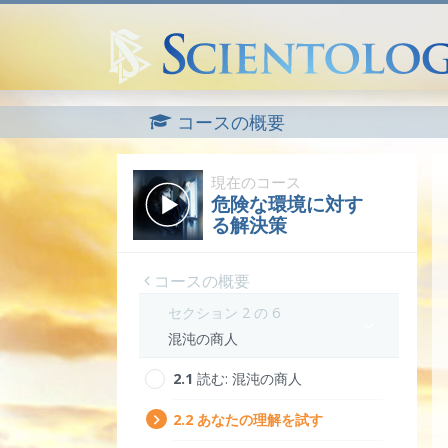
コースの概要
現在のコース
危険な環境に対す
る解決策
コースの概要
セクション 2 の 6
混沌の商人
2.‎1
読む:
混沌の商人
2.‎2
あなたの理解を試す