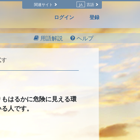
関連サイト
JA
言語
ログイン
登録
用語解説
ヘルプ
試す
りもはるかに危険に見える環
いる人です。