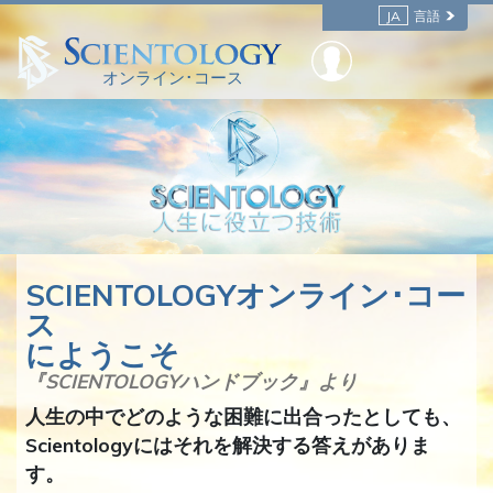
JA
言語
オンライン･コース
SCIENTOLOGYオンライン･コー
ス
にようこそ
『SCIENTOLOGYハンドブック』より
人生の中でどのような困難に出合ったとしても、
Scientologyにはそれを解決する答えがありま
す。