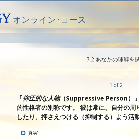
オンライン･コース
7.‎2
あなたの理解を
1 of 2
「
抑圧的な人物
（Suppressive Perso
的性格者の別称です。 彼は常に、自分の周
したり、押さえつける（抑制する）よう活
真実