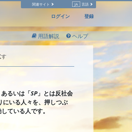
関連サイト
JA
言語
ログイン
登録
用語解説
ヘルプ
試す
n）」あるいは「
SP
」とは反社会
りにいる人々を、押しつぶ
動している人です。