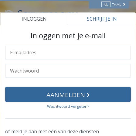
NL
TAAL
INLOGGEN
SCHRIJF JE IN
ONLINE CURSUSSEN
Inloggen met je e-mail
Jouw profiel
Persoonlijke informatie
Wachtwoord
Prestaties
AANMELDEN
Certificaten
Wachtwoord vergeten?
Certificaten
ASSISTEN VOOR ZIEKTES EN
of meld je aan met één van deze diensten