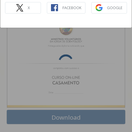
CASAMENTO
CURSO ON-LINE
X
FACEBOOK
GOOGLE
Download