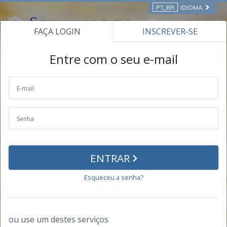
PT_BR
IDIOMA
FAÇA LOGIN
INSCREVER-SE
CURSOS ON-LINE
Entre com o seu e-mail
O Seu Perfil
Informação Pessoal
Senha
ENTRAR
Triunfos
Esqueceu a senha?
Certificados
Certificados
ou use um destes serviços