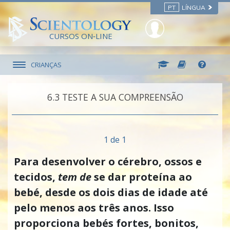
PT
LÍNGUA
CURSOS ON‑LINE
CRIANÇAS
6.‎3
TESTE A SUA COMPREENSÃO
1 de 1
Para desenvolver o cérebro, ossos e
tecidos,
tem de
se dar proteína ao
bebé, desde os dois dias de idade até
pelo menos
aos três anos.
Isso
proporciona bebés fortes, bonitos,