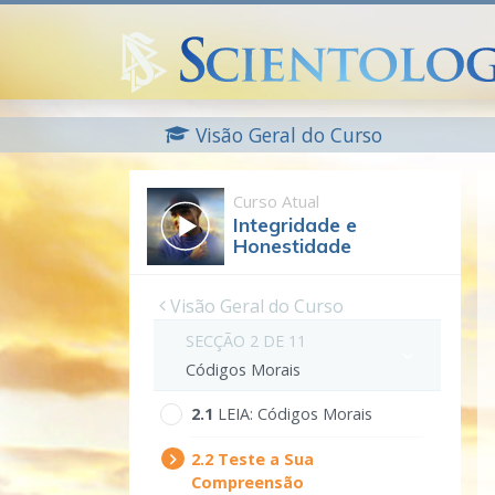
Visão Geral do Curso
Curso Atual
Integridade e
Honestidade
Visão Geral do Curso
SECÇÃO 2 DE 11
Códigos Morais
2.‎1
LEIA:
Códigos Morais
2.‎2
Teste a Sua
Compreensão