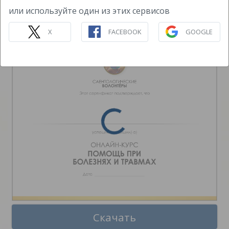
ПОМОЩЬ ПРИ БОЛЕЗНЯХ
или используйте один из этих сервисов
И ТРАВМАХ
ОНЛАЙН-КУРС
X
FACEBOOK
GOOGLE
Скачать