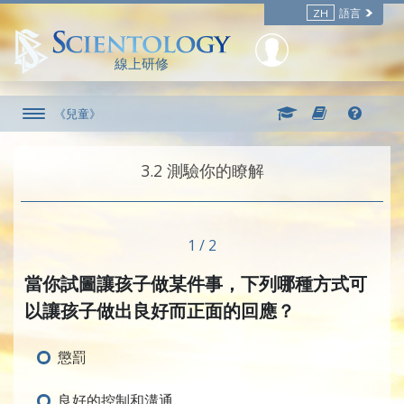
ZH
語言
線上研修
《兒童》
3.‎2
測驗你的瞭解
1 / 2
當你試圖讓孩子做某件事，下列哪種方式可
以讓孩子做出良好而正面的回應？
懲罰
良好的控制和溝通