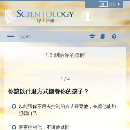
ZH
語言
線上研修
《兒童》
1.‎2
測驗你的瞭解
1 / 4
你該以什麼方式撫養你的孩子？
以能讓你不用去控制的方式養育他，並讓他能夠
照顧自己
嚴密控制他，不讓他逃開