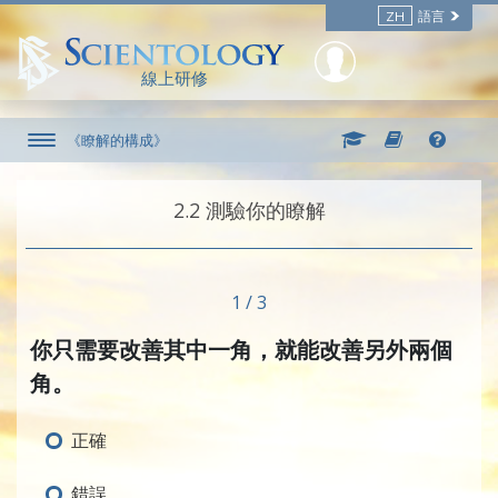
ZH
語言
線上研修
《瞭解的構成》
2.‎2
測驗你的瞭解
1 / 3
你只需要改善其中一角，就能改善另外兩個
角。
正確
錯誤