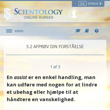
DA
SPROG
ONLINE-KURSER
BØRN
5.‎2
AFPRØV DIN FORSTÅELSE
1 af 3
En
assist
er en enkel handling, man
kan udføre med nogen for at lindre
et ubehag eller hjælpe til at
håndtere en vanskelighed.