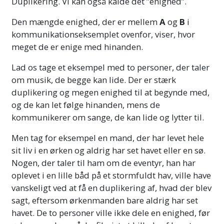
Duplikering. Vi kan også kalde det ”enighed”.
Den mængde enighed, der er mellem
A
og
B
i
kommunikationseksemplet ovenfor, viser, hvor
meget de er enige med hinanden.
Lad os tage et eksempel med to personer, der taler
om musik, de begge kan lide. Der er stærk
duplikering og megen enighed til at begynde med,
og de kan let følge hinanden, mens de
kommunikerer om sange, de kan lide og lytter til.
Men tag for eksempel en mand, der har levet hele
sit liv i en ørken og aldrig har set havet eller en sø.
Nogen, der taler til ham om de eventyr, han har
oplevet i en lille båd på et stormfuldt hav, ville have
vanskeligt ved at få en duplikering af, hvad der blev
sagt, eftersom ørkenmanden bare aldrig har set
havet. De to personer ville ikke dele en enighed, før