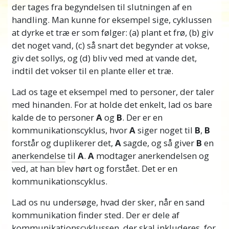
der tages fra begyndelsen til slutningen af en
handling. Man kunne for eksempel sige, cyklussen
at dyrke et træ er som følger: (a) plant et frø, (b) giv
det noget vand, (c) så snart det begynder at vokse,
giv det sollys, og (d) bliv ved med at vande det,
indtil det vokser til en plante eller et træ.
Lad os tage et eksempel med to personer, der taler
med hinanden. For at holde det enkelt, lad os bare
kalde de to personer
A
og
B
. Der er en
kommunikationscyklus, hvor
A
siger noget til
B
,
B
forstår og duplikerer det,
A
sagde, og så giver
B
en
anerkendelse
til
A
.
A
modtager anerkendelsen og
ved, at han blev hørt og forstået. Det er en
kommunikationscyklus.
Lad os nu undersøge, hvad der sker, når en sand
kommunikation finder sted. Der er dele af
kommunikationscyklussen, der skal inkluderes, for