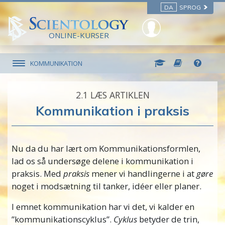
DA
SPROG
ONLINE-KURSER
KOMMUNIKATION
2.‎1
LÆS ARTIKLEN
Kommunikation i praksis
Nu da du har lært om Kommunikationsformlen,
lad os så undersøge delene i kommunikation i
praksis. Med
praksis
mener vi handlingerne i at
gøre
noget i modsætning til tanker, idéer eller planer.
I emnet kommunikation har vi det, vi kalder en
”kommunikationscyklus”.
Cyklus
betyder de trin,