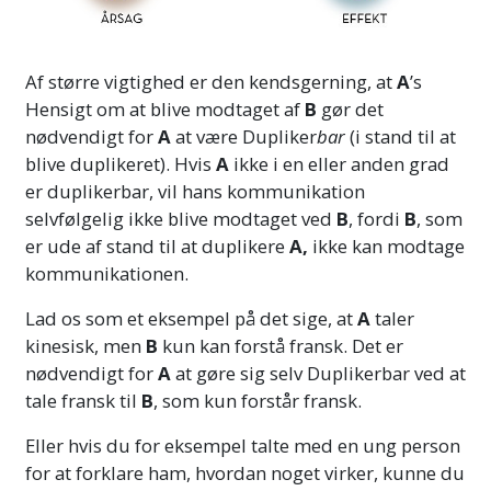
Af større vigtighed er den kendsgerning, at
A
’s
Hensigt om at blive modtaget af
B
gør det
nødvendigt for
A
at være Dupliker
bar
(i stand til at
blive duplikeret). Hvis
A
ikke i en eller anden grad
er duplikerbar, vil hans kommunikation
selvfølgelig ikke blive modtaget ved
B
, fordi
B
, som
er ude af stand til at duplikere
A,
ikke kan modtage
kommunikationen.
Lad os som et eksempel på det sige, at
A
taler
kinesisk, men
B
kun kan forstå fransk. Det er
nødvendigt for
A
at gøre sig selv Duplikerbar ved at
tale fransk til
B
, som kun forstår fransk.
Eller hvis du for eksempel talte med en ung person
for at forklare ham, hvordan noget virker, kunne du