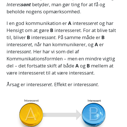
Interes
sant
betyder, man gør ting for at få og
beholde nogens opmærksomhed.
I en god kommunikation er
A
interes
seret
og har
Hensigt om at gøre
B
interesseret. For at blive talt
til, bliver
B
interes
sant.
På samme måde er
B
interes
seret,
når han kommunikerer, og
A
er
interes
sant.
Her har vi som del af
Kommunikations
formlen – men
en mindre vigtig
del – det
fortsatte skift af både
A
og
B
mellem at
være interesseret til at være interessant.
Årsag er interes
seret.
Effekt er interes
sant.