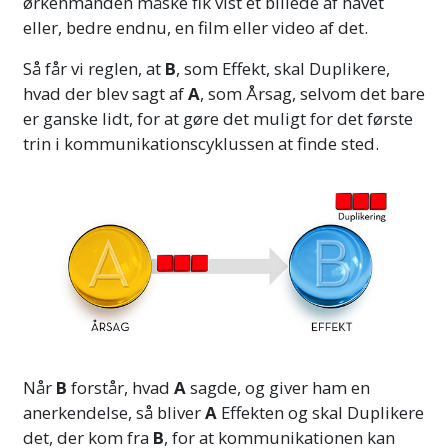
ørkenmanden måske fik vist et billede af havet
eller, bedre endnu, en film eller video af det.
Så får vi reglen, at
B
, som Effekt, skal Duplikere,
hvad der blev sagt af
A
, som Årsag, selvom det bare
er ganske lidt, for at gøre det muligt for det første
trin i kommunikationscyklussen at finde sted.
Når
B
forstår, hvad
A
sagde, og giver ham en
anerkendelse, så bliver
A
Effekten og skal Duplikere
det, der kom fra
B
, for at kommunikationen kan