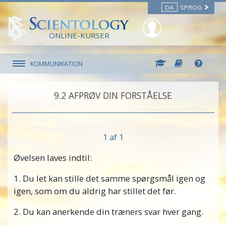
DA
SPROG
ONLINE-KURSER
KOMMUNIKATION
9.‎2
AFPRØV DIN FORSTÅELSE
1 af 1
Øvelsen laves indtil:
1. Du let kan stille det samme spørgsmål igen og
igen, som om du aldrig har stillet det før.
2. Du kan anerkende din træners svar hver gang.