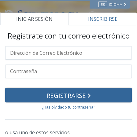
ES
IDIOMA
INICIAR SESIÓN
INSCRIBIRSE
CURSOS POR INTERNET
Regístrate con tu correo electrónico
Tu Perfil
Información Personal
Contraseña
REGISTRARSE
Logros
¿Has olvidado tu contraseña?
Diplomas
Diplomas
o usa uno de estos servicios