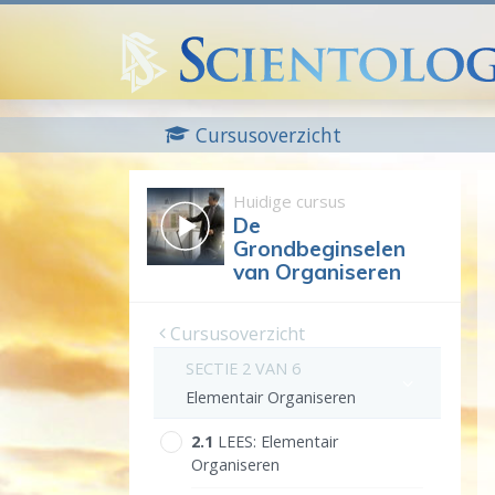
Cursusoverzicht
Huidige cursus
De
Grondbeginselen
van Organiseren
Cursusoverzicht
SECTIE 2 VAN 6
Elementair Organiseren
2.‎1
LEES:
Elementair
Organiseren