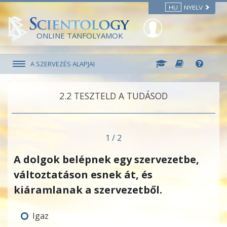
HU
NYELV
ONLINE TANFOLYAMOK
A SZERVEZÉS ALAPJAI
2.‎2
TESZTELD A TUDÁSOD
1 / 2
A dolgok belépnek egy szervezetbe,
változtatáson esnek át, és
kiáramlanak a szervezetből.
Igaz