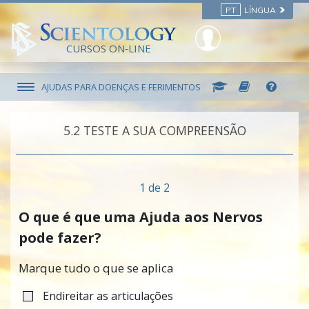
PT
LÍNGUA
CURSOS ON‑LINE
AJUDAS PARA DOENÇAS E FERIMENTOS
5.‎2
TESTE A SUA COMPREENSÃO
1 de 2
O que é que uma Ajuda aos Nervos
pode fazer?
Marque tudo o que se aplica
Endireitar as articulações