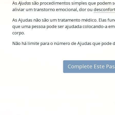
As
Ajudas
são procedimentos simples que podem s
L. Ron Hubbard desenvolveu inúmeras aplicações 
aliviar um transtorno emocional, dor ou
desconfor
mentais de dificuldades duma pessoa e uma dela
As Ajudas não são um tratamento médico. Elas fun
Existem muitos tipos de Ajudas e várias das m
que uma pessoa pode ser ajudada colocando‑a em
incluídas neste curso para você aprender a aplic
corpo.
volta.
Não há limite para o número de Ajudas que pode d
Nota Importan
Ao fazer este curso, certifique‑se muito bem de
palavra que não compreenda totalmente. A únic
Complete Este Pa
desiste dum estudo ou fica confusa ou incapaz 
passar uma palavra que não foi compreendida.