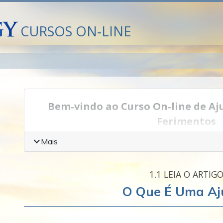
CURSOS ON‑LINE
Bem‑vindo ao Curso On‑line de Aj
Ferimentos
Os seres humanos estão sujeitos ao ferimento, 
Mais
emocional pesado.
1.‎1
LEIA O ARTIG
Por muitos, muitos anos, as religiões tentaram 
sofrimento físico e emocional. Não importa qua
O Que É Uma Aj
acredita‑se geralmente que uma pessoa poderia 
seu bem‑estar para melhor ou para pior.