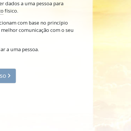
er dados a uma pessoa para
para os aspetos físicos e
to
físico.
s foi as Ajudas.
cionam com base no princípio
ais amplamente usadas estão
 melhor comunicação com o seu
ar e ajudar as pessoas à sua
ar a uma pessoa.
te
 nunca deixar passar por uma
a razão pela qual uma pessoa
sso
de aprender é porque deixou
Mais