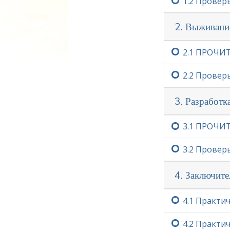
1.‏2
Проверь
2. Выживани
2.‏1
ПРОЧИТ
2.‏2
Проверь
3. Разработ
3.‏1
ПРОЧИТА
3.‏2
Проверь
4. Заключите
4.‏1
Практич
4.‏2
Практич