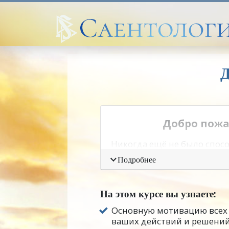
Добро пожа
Никогда ещё не было спосо
просмотреть их и увидеть,
Подробнее
Л. Рон Хаббард обнаружил, 
выживать!
На этом курсе вы узнаете:
Основную мотивацию всех
Но эту единственную боль
ваших действий и решений
меньшие части.