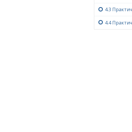
4.‏3
Практич
4.‏4
Практич