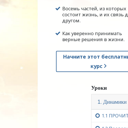
Восемь частей, из которых
Как вы поймёте из этой гла
состоит жизнь, и их связь д
сможете увидеть, наскольк
другом.
Знание того, что собой пр
Как уверенно принимать
решения в улаживании люб
верные решения в жизни.
которые могут быть вовлеч
работоспособного и прави
Начните этот бесплатн
было бы научить и других 
сделал эти открытия и не п
курс
В этой главе вы узнаете о
правильные решения.
Уроки
1. Динамики
При прохождении этого кур
Единственная причина, по к
1.‏1
ПРОЧИТ
неспособным к обучению, з