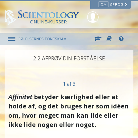
DA
SPROG
ONLINE-KURSER
FØLELSERNES TONESKALA
2.‎2
AFPRØV DIN FORSTÅELSE
1 af 3
Affinitet
betyder kærlighed eller at
holde af, og det bruges her som idéen
om, hvor meget man kan lide eller
ikke lide nogen eller noget.