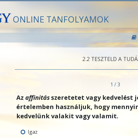
ONLINE TANFOLYAMOK
2.‎2
TESZTELD A TUD
1 / 3
Az
affinitás
szeretetet vagy kedvelést je
értelemben használjuk, hogy mennyi
kedvelünk valakit vagy valamit.
Igaz