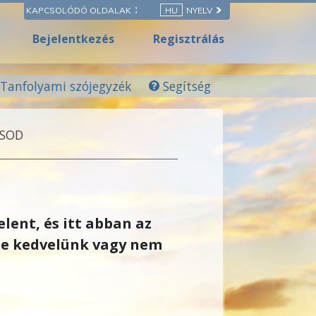
KAPCSOLÓDÓ OLDALAK
HU
NYELV
Bejelentkezés
Regisztrálás
Tanfolyami szójegyzék
Segítség
ÁSOD
lent, és itt abban az
re kedvelünk vagy nem