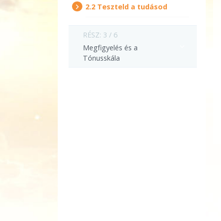
2.‎2
Teszteld a tudásod
RÉSZ: 3 / 6
Megfigyelés és a
Tónusskála