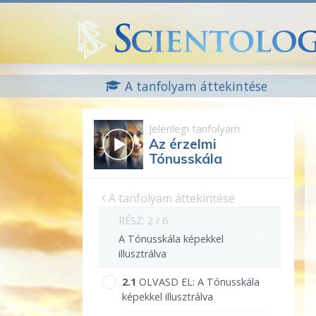
A tanfolyam áttekintése
Jelenlegi tanfolyam
Az érzelmi
Tónusskála
A tanfolyam áttekintése
RÉSZ: 2 / 6
A Tónusskála képekkel
illusztrálva
2.‎1
OLVASD EL:
A Tónusskála
képekkel illusztrálva