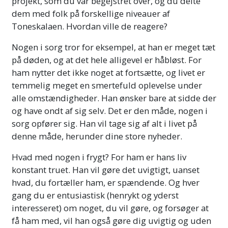
projekt, som du var begejstret over, og du delte
dem med folk på forskellige niveauer af
Toneskalaen. Hvordan ville de reagere?
Nogen i sorg tror for eksempel, at han er meget tæt
på døden, og at det hele alligevel er håbløst. For
ham nytter det ikke noget at fortsætte, og livet er
temmelig meget en smertefuld oplevelse under
alle omstændigheder. Han ønsker bare at sidde der
og have ondt af sig selv. Det er den måde, nogen i
sorg opfører sig. Han vil tage sig af alt i livet på
denne måde, herunder dine store nyheder.
Hvad med nogen i frygt? For ham er hans liv
konstant truet. Han vil gøre det uvigtigt, uanset
hvad, du fortæller ham, er spændende. Og hver
gang du er entusiastisk (henrykt og yderst
interesseret) om noget, du vil gøre, og forsøger at
få ham med, vil han også gøre dig uvigtig og uden