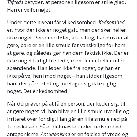
Vigtig bemærkning
Tilfreds
betyder, at personen ligesom er stille glad.
Han er velfornøjet.
Når du tager dette kursus, så vær meget
sikker på, at du aldrig går forbi et ord, du ikke
Under dette niveau får vi kedsomhed.
Kedsomhed
fuldt ud forstår. Den eneste grund til, at en
er, hvor der ikke er noget galt, men der sker heller
person opgiver et studium eller bliver
ikke noget. Personen føler, at de ting, han ønsker at
forvirret eller ude af stand til at lære noget,
gøre, bare er en lille smule for vanskelige for ham
er, at han er gået forbi et ord, han ikke
at gøre, og således gør han dem faktisk ikke. Der er
forstod.
Mere
ikke noget farligt til stede, men der er heller intet
spændende. Han løber ikke fra noget, og han er
ikke på vej hen imod noget – han sidder ligesom
bare der på et sted og foretager sig ikke rigtigt
noget. Det er kedsomhed.
Når du prøver på at få en person, der keder sig, til
at gøre noget, vil han blive en lille smule uvenlig og
irriteret over for dig. Han går en lille smule ned på
Toneskalaen. Så er det næste under kedsomhed
antagonisme.
Antagonisme
er en følelse af vrede og