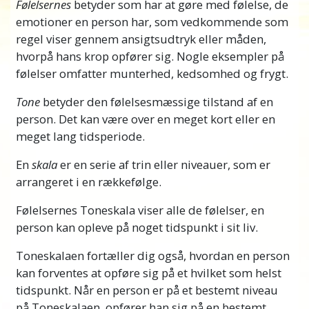
Følelsernes
betyder som har at gøre med følelse, de
personen begejstret over en plan, de har, men
emotioner en person har, som vedkommende som
deres forsøg på at gøre vedkommende
regel viser gennem ansigtsudtryk eller måden,
begejstret kommer ingen vegne, og de ved
hvorpå hans krop opfører sig. Nogle eksempler på
ikke hvorfor.
følelser omfatter munterhed, kedsomhed og frygt.
Indtil nu har der ikke været nogen klar måde
Tone
betyder den følelsesmæssige tilstand af en
at forstå, hvordan folk nogle gange kan ændre
person. Det kan være over en meget kort eller en
deres følelser i løbet af en dag eller endda
meget lang tidsperiode.
sidde
fast
på et følelsesmæssigt niveau i
årevis.
En
skala
er en serie af trin eller niveauer, som er
arrangeret i en rækkefølge.
Men L. Ron Hubbard opdagede, at der faktisk
er et
mønster
for følelsesmæssig adfærd,
Følelsernes Toneskala viser alle de følelser, en
som folk følger. Han fandt, at folk opfører sig
person kan opleve på noget tidspunkt i sit liv.
på måder, der kan fortælle, hvilke følelser, de
føler – selv hvis de følelser ser ud til at være
Toneskalaen fortæller dig også, hvordan en person
skjulte, fordi der ikke bliver talt om dem. Og
kan forventes at opføre sig på et hvilket som helst
han opdagede også, at der er en skala af disse
tidspunkt. Når en person er på et bestemt niveau
følelser. Han opdagede og gav os
på Toneskalaen, opfører han sig på en bestemt