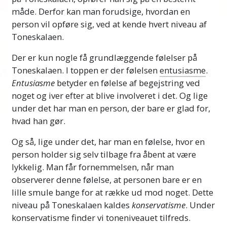
redskaberne til at finde ud af, hvor en person
måde. Derfor kan man forudsige, hvordan en
ligger på denne skala af følelser på et hvilket
person vil opføre sig, ved at kende hvert niveau af
som helst tidspunkt bare ved at observere
Toneskalaen.
hans adfærd, tale med ham eller endda bare
Der er kun nogle få grundlæggende følelser på
se på personens øjne.
Toneskalaen. I toppen er der følelsen
entusiasme
.
Følelsernes Toneskala er et overordentligt
Entusiasme
betyder en følelse af begejstring ved
effektivt redskab til at hjælpe dig med at
noget og iver efter at blive involveret i det. Og lige
forstå menneskers følelser og
forudsige
under det har man en person, der bare er glad for,
deres adfærd. Med den kan du vide, hvad du
hvad han gør.
kan forvente fra en hvilken som helst person
Og så, lige under det, har man en følelse, hvor en
på noget tidspunkt, det være sig en vred
person holder sig selv tilbage fra åbent at være
mand, en, der er meget stille og ked af det
lykkelig. Man får fornemmelsen, når man
hele tiden, eller en person, der keder sig eller
observerer denne følelse, at personen bare er en
er glad. Og du kan vide, hvem du kan forvente
lille smule bange for at række ud mod noget. Dette
vil modtage din kommunikation godt og
niveau på Toneskalaen kaldes
konservatisme
. Under
bidrage til den.
konservatisme finder vi toneniveauet tilfreds.