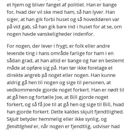
et hjem og bliver fanget af politiet. Han er bange
for, hvad der vil ske med ham, så han lyver. Han
siger, at han gik forbi huset og så hoveddøren var
på vid gab, så han gik bare ind i huset for at se, om
nogen havde vanskeligheder indenfor.
For nogen, der lever i frygt, er folk eller andre
levende ting i hans område farlige for ham i en
sådan grad, at han altid er bange og har en bestemt
måde at opføre sig på. Han tør ikke foretage et
direkte angreb på noget eller nogen. Han kunne
aldrig gå hen til nogen og sige til personen, at
vedkommende gjorde noget forkert. Han er nødt til
at gå hen og fortælle Joe, at Bill gjorde noget
forkert, og så få Joe til at gå hen og sige til Bill, hvad
han gjorde forkert. Dette kaldes skjult fjendtlighed.
S
kjult
betyder hemmelig eller ikke synlig, og
fjendtlighed
er, når nogen er fjendtlig, udviser had