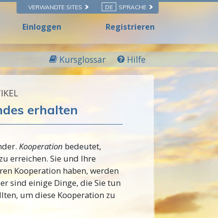
VERWANDTE SITES
DE
SPRACHE
Einloggen
Registrieren
Kursglossar
Hilfe
IKEL
ndes erhalten
inder.
Kooperation
bedeutet,
u erreichen. Sie und Ihre
ren Kooperation haben, werden
er sind einige Dinge, die Sie tun
ollten, um diese Kooperation zu