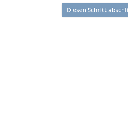
Diesen Schritt absch
© 2001–2026 Church of Scientology International. Alle Rechte vorbehalten.
Datenschutzerklärung
•
Cookie-Erklärung
•
Nutzungsbedingungen