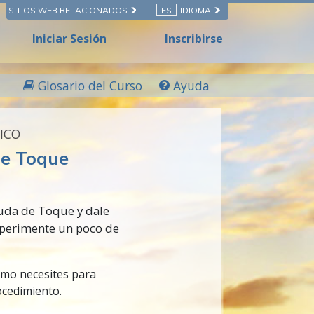
SITIOS WEB RELACIONADOS
ES
IDIOMA
Iniciar Sesión
Inscribirse
Glosario del Curso
Ayuda
TICO
e Toque
yuda de Toque y dale
xperimente un poco de
omo necesites para
cedimiento.