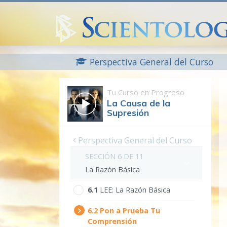
Perspectiva General del Curso
Tu Curso en Progreso
La Causa de la
Supresión
Perspectiva General del Curso
SECCIÓN 6 DE 11
La Razón Básica
6.‎1
LEE:
La Razón Básica
6.‎2
Pon a Prueba Tu
Comprensión