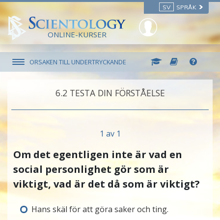
SV
SPRÅK
ONLINE-KURSER
ORSAKEN TILL UNDERTRYCKANDE
6.‎2
TESTA DIN FÖRSTÅELSE
1 av 1
Om det egentligen inte är vad en
social personlighet gör som är
viktigt, vad är det då som är viktigt?
Hans skäl för att göra saker och ting.