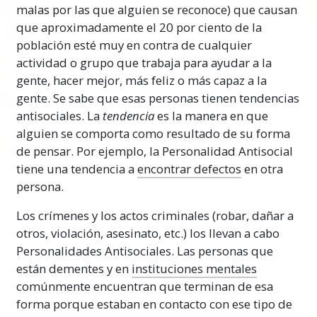
Lo que necesitas ser capaz de hacer es ver y
malas por las que alguien se reconoce) que causan
saber quiénes son tus amigos en realidad.
que aproximadamente el 20 por ciento de la
¿Quiénes son las personas que conoces, con
población esté muy en contra de cualquier
las que vives y trabajas que realmente
actividad o grupo que trabaja para ayudar a la
quieren que te vaya bien y cuáles son las
gente, hacer mejor, más feliz o más capaz a la
personas que están tratando de hacer que
gente. Se sabe que esas personas tienen tendencias
falles? Cuando puedas responder a esta
antisociales. La
tendencia
es la manera en que
pregunta y sepas cómo manejar a la gente
alguien se comporta como resultado de su forma
tratando de detenerte, puedes empezar a ir
de pensar. Por ejemplo, la Personalidad
Antisocial
mucho mejor en la vida y ser más estable,
tiene una tendencia a
encontrar defectos
en otra
exitoso y feliz otra vez.
persona.
La tecnología de L. Ronald Hubbard en este
Los crímenes y los actos criminales (robar, dañar a
curso te da las herramientas que necesitas
otros, violación, asesinato, etc.) los llevan a cabo
para manejar la causa de la supresión y te
Personalidades
Antisociales
. Las personas que
enseña cómo usarlas.
están dementes y en
instituciones mentales
comúnmente encuentran que terminan de esa
Nota Importante
forma porque estaban en contacto con ese tipo de