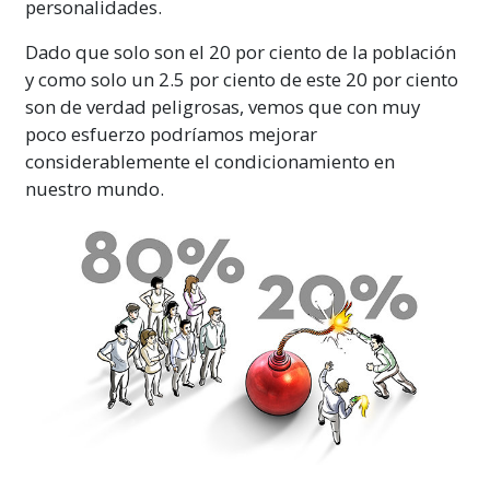
personalidades.
Al estudiar este curso, asegúrate muy bien de
no pasar nunca una palabra que no
Dado que solo son el 20 por ciento de la población
comprendas por completo. La única razón por
y como solo un 2.5 por ciento de este 20 por ciento
la que una persona abandona un estudio, se
son de verdad peligrosas, vemos que con muy
siente confusa o se vuelve incapaz de
poco esfuerzo podríamos mejorar
aprender es porque él o ella ha pasado una
considerablemente el condicionamiento en
palabra que no comprendió.
Más
nuestro mundo.