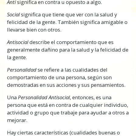
Anti
significa en contra u opuesto a algo.
De la misma manera, cuando alguien se
Social
significa que tiene que ver con la salud y
siente feliz y está teniendo éxito en la vida y
felicidad de la gente. También significa amigable o
luego, por ninguna razón que pueda verse
llevarse bien con otros.
con facilidad, empieza a sentirse mal, parece
que no puede hacer algo tan bien como lo
Antisocial
describe el comportamiento que es
hacía antes y ahora está triste y es pesimista
generalmente dañino para la salud y la felicidad de
más a menudo, alguien o algo hizo que esto
la gente.
sucediera.
Personalidad
se refiere a las cualidades del
Puede que no te hayas dado cuenta de ello,
comportamiento de una persona, según son
pero hay dos tipos específicos de personas en
demostradas en sus acciones y sus pensamientos.
la
sociedad
, algunas
de hecho quieren que
vayas mejor, mientras que otras, de hecho,
Una
Personalidad Antisocial
, entonces, es una
trabajan duro para hacer que falles. Esta
persona que está en contra de cualquier individuo,
gente mala esconde lo que está haciendo y no
actividad o grupo que trabaje para ayudar a otros a
son fáciles de ver si no sabes cómo buscar por
mejorar.
ellas. Pero existen.
Hay ciertas características (cualidades buenas o