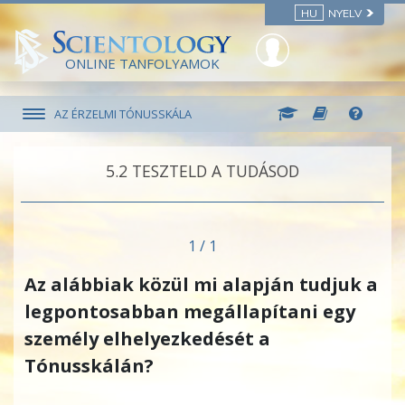
HU
NYELV
ONLINE TANFOLYAMOK
AZ ÉRZELMI TÓNUSSKÁLA
5.‎2
TESZTELD A TUDÁSOD
1 / 1
Az alábbiak közül mi alapján tudjuk a
legpontosabban megállapítani egy
személy elhelyezkedését a
Tónusskálán?