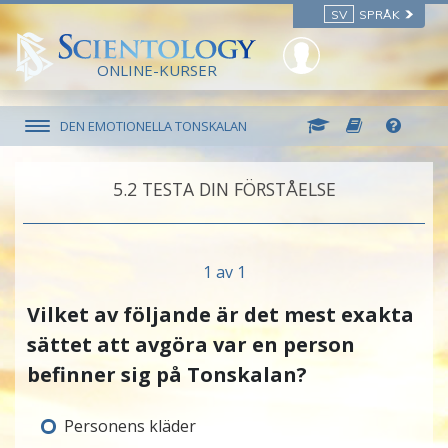
SV
SPRÅK
ONLINE-KURSER
DEN EMOTIONELLA TONSKALAN
5.‎2
TESTA DIN FÖRSTÅELSE
1 av 1
Vilket av följande är det mest exakta
sättet att avgöra var en person
befinner sig på Tonskalan?
Personens kläder