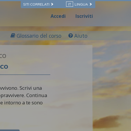
SITI CORRELATI
IT
LINGUA
Accedi
Iscriviti
Glossario del corso
Aiuto
ICO
ico
vvivono. Scrivi una
sopravvivere. Continua
se intorno a te sono