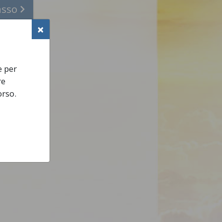
asso
×
e per
re
orso.