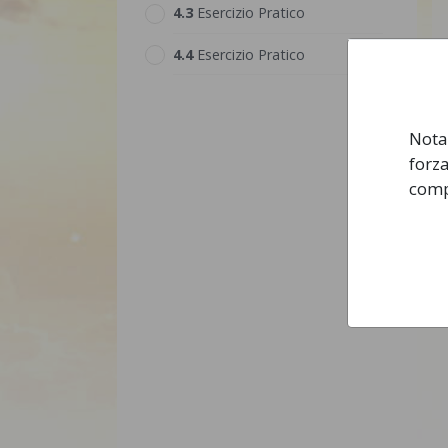
4.‎3
Esercizio Pratico
4.‎4
Esercizio Pratico
Nota 
forza
compr