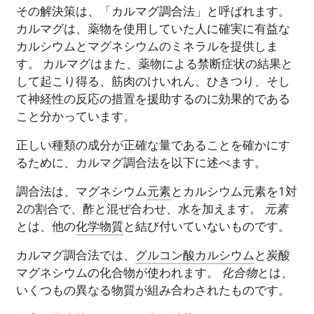
その解決策は、「カルマグ調合法」と呼ばれます。
カルマグは、薬物を使用していた人に確実に有益な
カルシウムとマグネシウムのミネラルを提供しま
す。 カルマグはまた、薬物による禁断症状の結果と
して起こり得る、筋肉のけいれん、ひきつり、そし
て神経性の反応の措置を援助するのに効果的である
こと分かっています。
正しい種類の成分が正確な量であることを確かにす
るために、カルマグ調合法を以下に述べます。
調合法は、マグネシウム
元素
とカルシウム元素を1対
2の割合で、酢と混ぜ合わせ、水を加えます。
元素
とは、他の
化学物質
と結び付いていないものです。
カルマグ調合法では、
グルコン酸カルシウム
と炭酸
マグネシウムの化合物が使われます。
化合物
とは、
いくつもの異なる物質が組み合わされたものです。