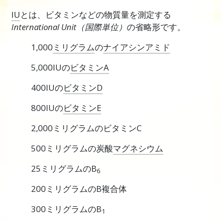
IU
とは、ビタミンなどの物質量を測定する
International Unit（国際単位）
の省略形です。
1,000
ミリグラム
の
ナイアシンアミド
5,000IUの
ビタミンA
400IUの
ビタミンD
800IUの
ビタミンE
2,000ミリグラムのビタミンC
500ミリグラムの炭酸
マグネシウム
25ミリグラムのB
6
200ミリグラムのB複合体
300ミリグラムのB
1