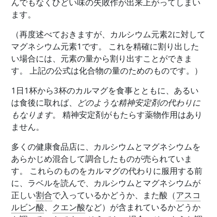
んでもなくひどい味の失敗作が出来上がってしまい
ます。
（再度述べておきますが、カルシウム元素2に対して
マグネシウム元素1です。 これを精確に割り出した
い場合には、元素の量から割り出すことができま
す。 上記の公式は化合物の量のためのものです。）
1日1杯から3杯のカルマグを食事とともに、あるい
は食後に取れば、
どのような精神安定剤の代わりに
もなります
。 精神安定剤がもたらす薬物作用はあり
ません。
多くの健康食品店に、カルシウムとマグネシウムを
あらかじめ混合して調合したものが売られていま
す。 これらのものをカルマグの代わりに服用する前
に、ラベルを読んで、カルシウムとマグネシウムが
正しい
割合
で入っているかどうか、また酸（
アスコ
ルビン酸
、
クエン酸
など）が含まれているかどうか