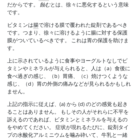
だからです。
蝕む
とは、徐々に悪化するという意味
です。
ビタミンは
腸
で溶ける膜で覆われた錠剤であるべき
です。つまり、徐々に溶けるように腸に対する保護
膜がついているべきです。 これは胃の保護を助けま
す。
上に示されているように食事やヨーグルトなしでビ
タミンやミネラルが与えられると、人は（a）食後に
食べ過ぎの感じ、（b）胃痛、（c）焼けつくような
感じ、（d）胃の外側の痛みなどが見られるかもしれ
ません。
上記の指示に従えば、(a) から (d) のどの感覚も起き
ることはありません。 もしその人がそれらに不平を
訴えるのであれば、ビタミンとミネラルを与えるの
をやめてください。 症状が現れるたびに、錠剤タイ
プの
水酸化アルミニウム
を噛み砕いて、牛乳と一緒