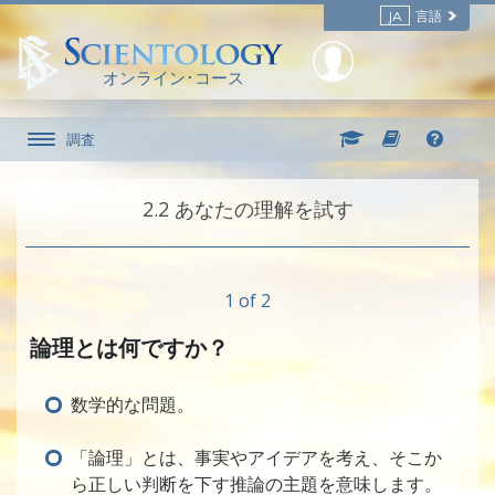
JA
言語
オンライン･コース
調査
2.‎2
あなたの理解を試す
1 of 2
論理とは何ですか？
数学的な問題。
「論理」とは、事実やアイデアを考え、そこか
ら正しい判断を下す推論の主題を意味します。