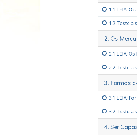
1.‏1
LEIA: Qu
1.‏2
Teste a
2. Os Merca
2.‏1
LEIA: Os
2.‏2
Teste a
3. Formas d
3.‏1
LEIA: Fo
3.‏2
Teste a
4. Ser Capa