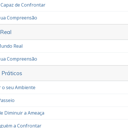
r Capaz de Confrontar
 sua Compreensão
 Real
Mundo Real
 sua Compreensão
s Práticos
 o seu Ambiente
Passeio
e Diminuir a Ameaça
lguém a Confrontar