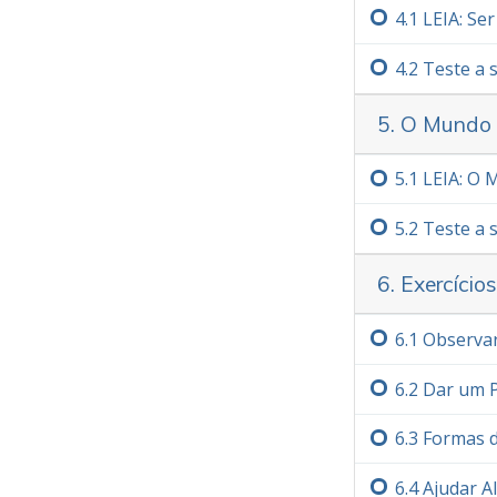
4.‏1
LEIA: Se
4.‏2
Teste a
5. O Mundo
5.‏1
LEIA: O 
5.‏2
Teste a
6. Exercício
6.‏1
Observar
6.‏2
Dar um 
6.‏3
Formas d
6.‏4
Ajudar A