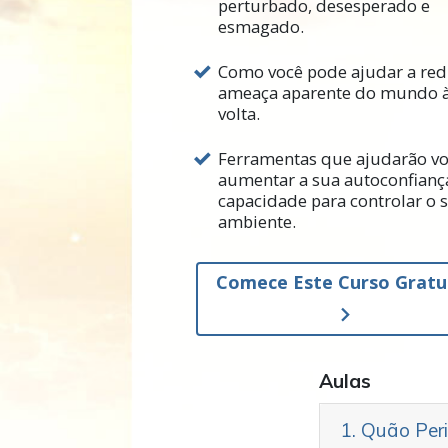
perturbado, desesperado e
Mas há algo importante a sab
esmagado.
L. Ron Hubbard descobriu que
Como você pode ajudar a red
quanto possível. E ele forne
ameaça aparente do mundo 
com seu ambiente.
volta.
Neste curso, você irá apren
Ferramentas que ajudarão vo
como ajudar outras pessoas
aumentar a sua autoconfianç
eficaz. A informação contida
capacidade para controlar o 
mais bem-sucedida.
ambiente.
Comece Este Curso Gratu
Ao fazer este curso, certifi
totalmente. A única razão pe
porque deixou passar uma pa
Aulas
1. Quão Per