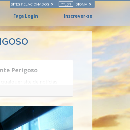
SITES RELACIONADOS
PT_BR
IDIOMA
Faça Login
Inscrever-se
RIGOSO
nte Perigoso
 qualquer site de notícias.
mo perto de casa.
 ficando cada vez pior todos