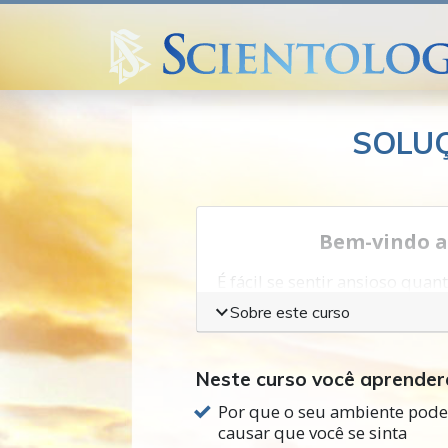
SOLUÇ
Bem-vindo a
É fácil se sentir ansioso quan
Tudo o que vemos é desastre:
Sobre este curso
Parece que acontece em todo 
Neste curso você aprender
Pode nos fazer sentir impote
Por que o seu ambiente pod
os dias.
causar que você se sinta