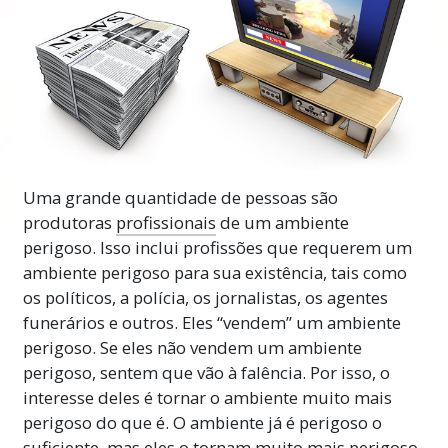
pode dar para reduzir a ameaça no ambiente.
Também aprenderá como ajudar outras
pessoas a superarem seus medos de modo
que possam lidar com seu ambiente de
forma mais eficaz. A informação contida no
curso pode trazer uma enorme
influência
calmante e levar a uma vida mais feliz e mais
bem-sucedida.
Uma grande quantidade de pessoas são
produtoras
profissionais
de um ambiente
Nota Importante
perigoso. Isso inclui profissões que requerem um
ambiente perigoso para sua existência, tais como
Ao fazer este curso, certifique-se muito,
os políticos, a polícia, os jornalistas, os agentes
muito bem de nunca deixar passar uma
funerários e outros. Eles “vendem” um ambiente
palavra que não compreenda totalmente. A
perigoso. Se eles não vendem um ambiente
única razão pela qual uma pessoa desiste de
perigoso, sentem que vão à falência. Por isso, o
um estudo ou fica confusa ou incapaz de
interesse deles é tornar o ambiente muito mais
aprender é porque deixou passar uma
perigoso do que é. O ambiente já é perigoso o
palavra que não foi compreendida.
Mais
suficiente, mas eles o tornam muito mais perigoso.