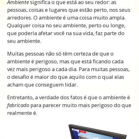
Parece que acontece em todo lugar: em
Ambiente
significa o que está ao seu redor: as
outros países, no nosso próprio país e até
pessoas, coisas e lugares que estão perto, nos seus
mesmo perto de casa.
arredores. O ambiente é uma coisa muito ampla.
Qualquer coisa no seu ambiente, perto ou longe,
Pode nos fazer sentir impotentes. Não só
que poderia afetar você na sua vida, faz parte do
parece que o mundo é perigoso, mas que
seu ambiente.
está ficando cada vez pior todos os dias.
Muitas pessoas não só têm certeza de que o
Mas há algo importante a saber sobre tudo
ambiente é perigoso, mas que está ficando cada
isso. O
ambiente
não é de fato tão perigoso
vez mais perigoso a cada dia. Para muitas pessoas,
como pode parecer.
o desafio é maior do que aquilo com o qual elas
acham que conseguem lidar.
L. Ron Hubbard descobriu que existem certas
pessoas que tem o propósito de tornar o
Entretanto, a verdade dos fatos é que o ambiente é
ambiente tão
ameaçador
quanto possível. E
fabricado
para parecer muito mais perigoso do que
ele forneceu soluções que qualquer pessoa
realmente é.
pode usar para superar seus medos e lidar
melhor com seu ambiente.
Neste curso, você irá aprender os passos que