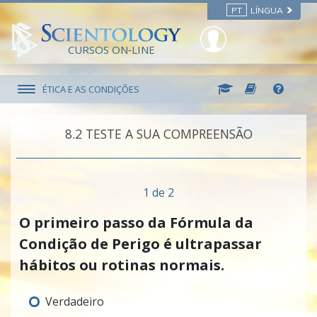
PT
LÍNGUA
CURSOS ON‑LINE
ÉTICA E AS CONDIÇÕES
8.‎2
TESTE A SUA COMPREENSÃO
1 de 2
O primeiro passo da Fórmula da
Condição de Perigo é ultrapassar
hábitos ou rotinas normais.
Verdadeiro