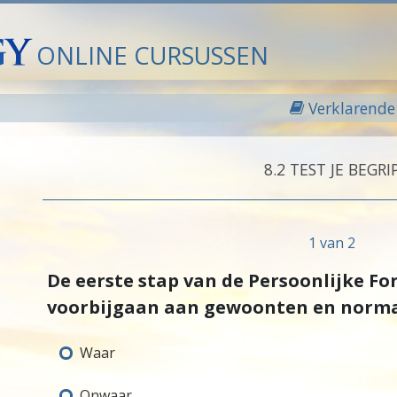
ONLINE CURSUSSEN
Verklarende 
8.‎2
TEST JE BEGRI
1 van 2
De eerste stap van de Persoonlijke Fo
voorbijgaan aan gewoonten en normal
Waar
Onwaar