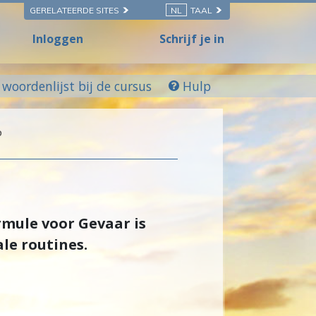
GERELATEERDE SITES
NL
TAAL
Inloggen
Schrijf je in
woordenlijst bij de cursus
Hulp
P
rmule voor Gevaar is
e routines.