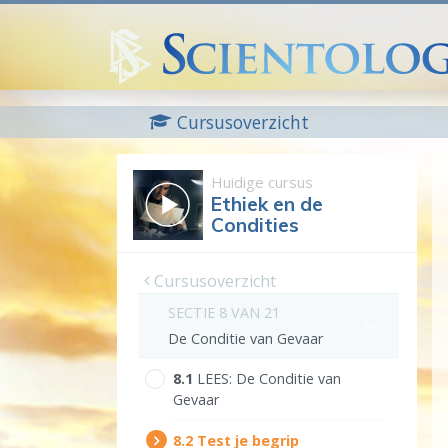
Cursusoverzicht
Huidige cursus
Ethiek en de
Condities
Cursusoverzicht
SECTIE 8 VAN 21
De Conditie van Gevaar
8.‎1
LEES:
De Conditie van
Gevaar
8.‎2
Test je begrip