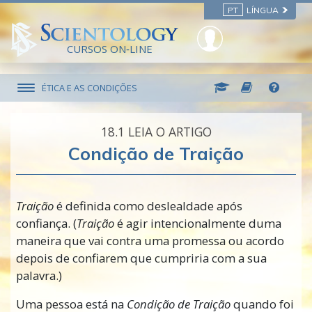
PT
LÍNGUA
CURSOS ON‑LINE
ÉTICA E AS CONDIÇÕES
18.‎1
LEIA O ARTIGO
Condição de Traição
Traição
é definida como deslealdade após
confiança. (
Traição
é agir intencionalmente duma
maneira que vai contra uma promessa ou acordo
depois de confiarem que cumpriria com a sua
palavra.)
Uma pessoa está na
Condição de Traição
quando foi