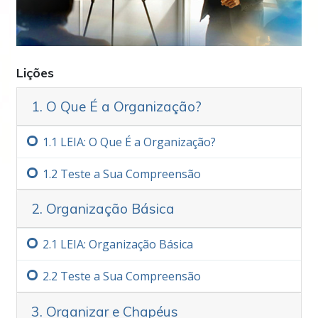
aprender e usar esta informação, você será
capaz de alcançar um maior sucesso em
todas as suas atividades.
Lições
Nota Importante
1. O Que É a Organização?
Ao fazer este curso, certifique‑se muito bem
de nunca deixar passar por uma palavra que
1.‏1
LEIA: O Que É a Organização?
não compreenda totalmente. A única razão
pela qual uma pessoa desiste dum estudo ou
1.‏2
Teste a Sua Compreensão
fica confusa ou incapaz de aprender é porque
deixou passar uma palavra que não foi
2. Organização Básica
compreendida.
Mais
2.‏1
LEIA: Organização Básica
2.‏2
Teste a Sua Compreensão
3. Organizar e Chapéus