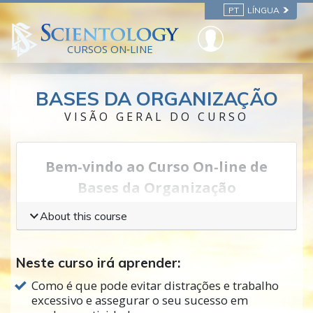
PT
LÍNGUA
CURSOS ON‑LINE
BASES DA ORGANIZAÇÃO
VISÃO GERAL DO CURSO
Bem‑vindo ao Curso On‑line de
Bases da Organização
Todos reconhecemos que se as coisas fossem
About this course
mais bem organizadas, as pessoas estariam
numa situação melhor. Todos nós já tivemos
Neste curso irá aprender:
experiências com um negócio ou governo,
Como é que pode evitar distrações e trabalho
escola ou grupo que não estava bem
excessivo e assegurar o seu sucesso em
organizados e deparamo‑nos com uma