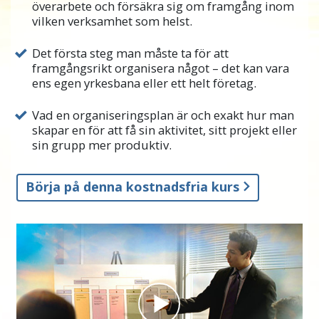
överarbete och försäkra sig om framgång inom
förseningar och upprördhet när vi försökte
vilken verksamhet som helst.
handskas med denna bristfälliga
organisering.
Det första steg man måste ta för att
framgångsrikt organisera något – det kan vara
Att försöka få igång någonting – en plan,
ens egen yrkesbana eller ett helt företag.
någon ny idé man hade, kanske starta en ny
affärsverksamhet – utan någon organisering,
Vad en organiseringsplan är och exakt hur man
kan bli en mardröm. Organisering är vad som
skapar en för att få sin aktivitet, sitt projekt eller
sin grupp mer produktiv.
gör personlig framgång möjlig inom en
affärsverksamhet, familjelivet, hobbies och
varje gruppaktivitet man kanske är involverad
Börja på denna kostnadsfria kurs
i. För att uppnå sina mål, oavsett hur stora
eller små, måste man veta hur man
organiserar saker och ting.
På den här kursen kommer du att lära dig de
allmänna reglerna för organisering, hur du
använder dem och de exakta stegen du kan
göra för att organisera ditt liv, en grupp, en