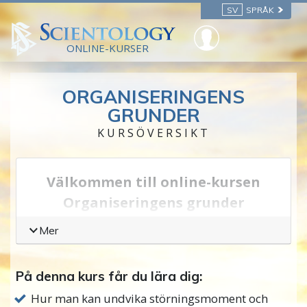
SV
SPRÅK
ONLINE-KURSER
ORGANISERINGENS
GRUNDER
KURSÖVERSIKT
Välkommen till online-kursen
Organiseringens grunder
Vi kan alla se att om saker vore bättre
Mer
organiserade, skulle människor ha det bättre.
Vi har alla varit med om en affärsrörelse eller
På denna kurs får du lära dig:
myndighet, skola eller grupp som inte var väl
Hur man kan undvika störningsmoment och
organiserad, och vi upplevde förvirring,