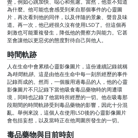
覺
，例如心跳加快、噁心和焦慮。當然，他並不知道
為什麼。他可能也會感受到來自那個事件的心靈圖
片，再次看到他的同伴，以及伴隨的景象、聲音及味
道。再一次，他已經很久沒有使用LSD了。但這個再
刺激也可能重複發生，降低他的覺察力與能力。它甚
至會讓他以更惡劣的態度對待自己與他人。
時間軌跡
人在生命中會累積心靈影像圖片，這份連續記錄就稱
為
時間軌跡
。這是由他在生命中每一刻所經歷的事件
記錄而成的。然而，一個服用過毒品的人，他的心靈
影像圖片不只記錄下當他吸食毒品藥物時的周遭環
境，同時也記錄了他當時所經歷的一切。他在吸毒那
段期間的時間軌跡受到毒品藥物的影響，因此十分混
亂。舉例來說，這個人在使用LSD後的心靈影像圖片
會包括妄想，以及當時正在他周圍所發生的一切。
毒品藥物與目前時刻