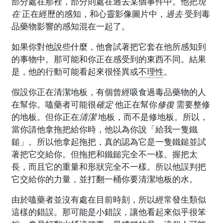
部分處在那裡，部分則處在過去某個事件中。他把
現
在
正在經歷的感知，和心靈影像圖片中，
過去
受到毒
品藥物影響的感知混在一起了。
如果你對他說些什麼，他會試著把它套在他所感知到
的事物中。那可能和你正在感受到的東西不同。結果
是，他的行動可能看起來很怪異或
不理性
。
假設你正在清潔地板，有個曾經吸食過毒品藥物的人
在幫你。嗑藥者可能很
確定
他正在幫你
修復
需要整修
的地板。但你正在
清潔
地板，而不是修地板。所以，
當你請他拿拖把給你時，他以為你說「給我一隻鐵
鎚」。所以他拿起拖把，真的認為它是一隻鐵鎚並試
著把它交給你。但拖把和鐵鎚完全不一樣。握把太
長，而且它的重量和形狀完全不一樣。所以他誤判把
它交給你的力量，並打翻一桶你要清潔地板的水。
由於嗑藥者並沒有處在目前時刻，所以經常發生類似
這樣的錯誤。那可能是小錯誤，讓他看起來似乎很笨