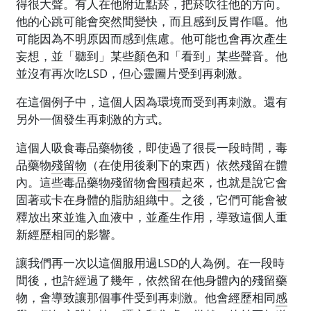
得很大聲。有人在他附近點菸，把菸吹往他的方向。
他的心跳可能會突然間變快，而且感到反胃作嘔。他
可能因為不明原因而感到焦慮。他可能也會再次產生
妄想，並「聽到」某些顏色和「看到」某些聲音。他
並沒有再次吃LSD，但心靈圖片受到再刺激。
在這個例子中，這個人因為環境而受到再刺激。還有
另外一個發生再刺激的方式。
這個人吸食毒品藥物後，即使過了很長一段時間，毒
品藥物
殘留物
（在使用後剩下的東西）依然殘留在體
內。這些毒品藥物殘留物會
囤積
起來，也就是說它會
固著或卡在身體的脂肪組織中。之後，它們可能會被
釋放出來並進入血液中，並產生作用，導致這個人重
新經歷相同的影響。
讓我們再一次以這個服用過LSD的人為例。在一段時
間後，也許經過了幾年，依然留在他身體內的殘留藥
物，會導致讓那個事件受到再刺激。他會經歷相同
感