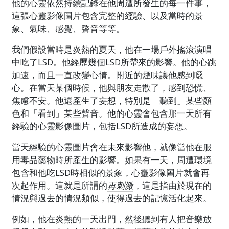
他的心靈依然持續記錄在他周遭所發生的每一件事，
這張心靈影像圖片包含完整的經驗、以及當時的景
象、氣味、感覺、聲音等等。
我們假設當時是炎熱的夏天，他在一場戶外搖滾演唱
中吃了LSD。他經歷幾個LSD所帶來的影響。他的心跳
加速，而且一直改變心情。附近的煙味讓他感到噁
心。在當天某個時候，他與朋友走散了，感到恐慌、
焦慮不安。他還產生了妄想，特別是「聽到」某些顏
色和「看到」某些聲音。他的心靈會包含那一天所有
經驗的心靈影像圖片，包括LSD所造成的妄想。
當天經驗的心靈圖片會在未來影響他，就像當他在服
用毒品藥物時所產生的影響。如果有一天，周遭環境
包含和他吃LSD時相似的景象，心靈影像圖片就會再
次起作用。這就是所謂的
再刺激
，這是指由於現在的
情況與過去的情況類似，使得過去的記憶活化起來。
例如，他在炎熱的一天出門，然後聽到有人把音樂放