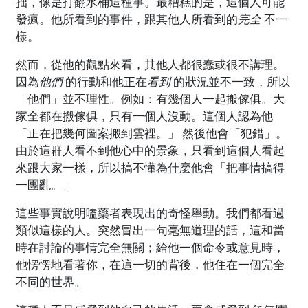
拙，像是打翻水桶這種事。最糟糕的是，這個人可能
發瘋。他所看到的事件，跟其他人所看到的
完全
不一
樣。
然而，從他的觀點來看，其他人都很蠢或很不講理。
因為
他們
的行動和他正在
看到
的狀況並不一致，所以
「他們」並不理性。例如：有幾個人一起搬傢俱。大
家全都在搬傢俱，只有一個人沒動。這個人認為他
「正在把幾何圖案搬到雲裡。」 然後他會「犯錯」。
由於這群人看不到他心中的景象，只看到這個人看起
來跟大家一樣，所以搞不懂為什麼他會「把事情搞得
一團亂。」
這些事實說明嗑藥者表現出的奇怪舉動。我們都看過
類似這樣的人。突然冒出一句毫無道理的話，這和當
時在討論的事情完全無關；給他一個命令或意見時，
他愣愣地看著你，在這一切的背後，他住在一個完全
不同的世界。