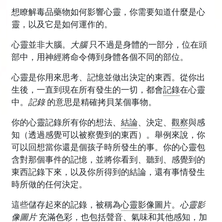
想瞭解毒品藥物如何影響心靈，你需要知道什麼是心
靈，以及它是如何運作的。
心靈並非大腦。
大腦
只不過是身體的一部分，位在頭
部中，用神經將命令傳到身體各個不同的部位。
心靈是你用來思考、記憶並做出決定的東西。從你出
生後，一直到現在所有發生的一切，都會
記錄
在心靈
中。
記錄
的意思是精確拷貝某個事物。
你的心靈記錄所有你的想法、
結論
、決定、
觀察
與感
知（透過感覺可以被察覺到的東西）。舉例來說，你
可以回想當你還是個孩子時所發生的事。你的心靈包
含對那個事件的記憶，並將你看到、聽到、感覺到的
東西記錄下來，以及你所得到的結論，還有事情發生
時所做的任何決定。
這些儲存起來的記錄，被稱為
心靈影像圖片
。
心靈影
像圖片
充滿色彩，也包括聲音、氣味和其他感知，加