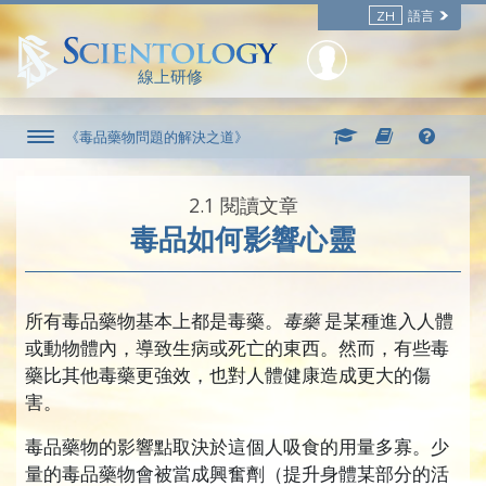
ZH
語言
線上研修
《毒品藥物問題的解決之道》
2.‎1
閱讀文章
毒品如何影響心靈
所有毒品藥物基本上都是毒藥
。
毒藥
是某種進入人體
或動物體內，導致生病或死亡的東西。然而，有些毒
藥比其他毒藥更強效，也對人體健康造成更大的傷
害。
毒品藥物的影響點取決於這個人吸食的用量多寡。少
量的毒品藥物會被當成
興奮劑
（提升身體某部分的活