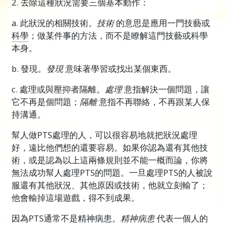
2. 去除這種狀況需要三個基本動作：
a. 此狀況的相關技術。
技術
的意思是應用一門技藝
或
科學
；做某件事的方法，而不是瞭解這門技藝或科學
本身。
b. 發現。
發現
意味著學習或找出某個東西。
c. 處理或與壓抑者隔離。
處理
意指解決一個問題，讓
它不再是個問題；
隔離
意指不再聯絡，不再跟某人保
持溝通。
幫人做PTS處理的人，可以很容易地就把狀況處理
好，遠比他們想的還要容易。如果你認為還有其他技
術，或是認為以上這兩條規則並不能一概而論，你將
無法成功幫人處理PTS的問題。一旦處理PTS的人被說
服還有其他狀況、其他原因或技術，他就立刻輸了；
他會輸掉這場遊戲，得不到成果。
因為PTS通常不是精神病患。
精神病患
代表一個人的