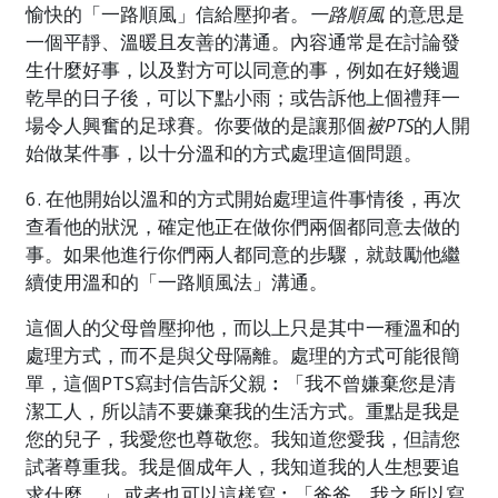
愉快的「一路順風」信給壓抑者。
一路順風
的意思是
一個平靜、溫暖且友善的溝通。內容通常是在討論發
生什麼好事，以及對方可以同意的事，例如在好幾週
乾旱的日子後，可以下點小雨；或告訴他上個禮拜一
場令人興奮的足球賽。你要做的是讓那個
被PTS
的人開
始做某件事，以十分溫和的方式處理這個問題。
6. 在他開始以溫和的方式開始處理這件事情後，再次
查看他的狀況，確定他正在做你們兩個都同意去做的
事。如果他進行你們兩人都同意的步驟，就鼓勵他繼
續使用溫和的「一路順風法」溝通。
這個人的父母曾壓抑他，而以上只是其中一種溫和的
處理方式，而不是與父母隔離。處理的方式可能很簡
單，這個PTS寫封信告訴父親︰「我不曾嫌棄您是清
潔工人，所以請不要嫌棄我的生活方式。重點是我是
您的兒子，我愛您也尊敬您。我知道您愛我，但請您
試著尊重我。我是個成年人，我知道我的人生想要追
求什麼。」 或者也可以這樣寫︰「爸爸，我之所以寫