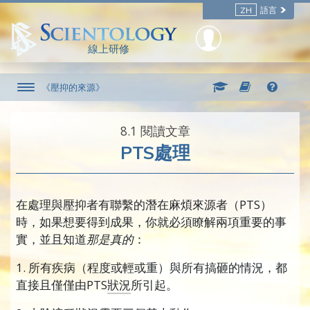
ZH
語言
線上研修
《壓抑的來源》
8.‎1
閱讀文章
PTS處理
在處理與壓抑者有聯繫的潛在麻煩來源者（PTS）
時，如果想要得到成果，你就必須瞭解兩項重要的事
實，並且知道
那是真的
：
1. 所有疾病（程度或輕或重）與所有搞砸的情況，都
直接且僅僅由PTS
狀況
所引起。