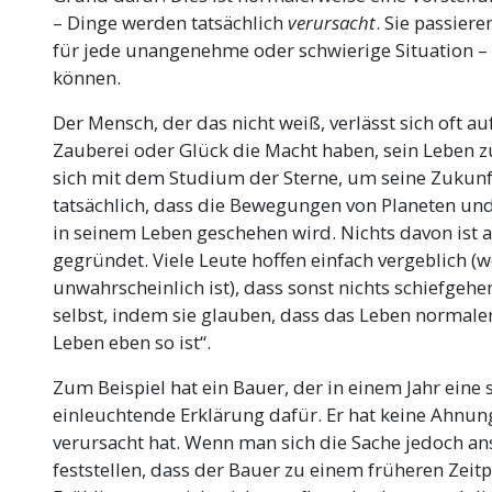
– Dinge werden tatsächlich
verursacht
. Sie passiere
warum jemand ein Studium aufgibt, verwirrt oder
für jede unangenehme oder schwierige Situation – 
darin, dass er über ein nicht verstandenes Wort
können.
Der Mensch, der das nicht weiß, verlässt sich oft a
Zauberei oder Glück die Macht haben, sein Leben zu
sich mit dem Studium der Sterne, um seine Zukunf
tatsächlich, dass die Bewegungen von Planeten un
in seinem Leben geschehen wird. Nichts davon ist 
gegründet. Viele Leute hoffen einfach vergeblich 
unwahrscheinlich ist), dass sonst nichts schiefgehe
selbst, indem sie glauben, dass das Leben normale
Leben eben so ist“.
Zum Beispiel hat ein Bauer, der in einem Jahr eine 
einleuchtende Erklärung dafür. Er hat keine Ahnung
verursacht hat. Wenn man sich die Sache jedoch 
feststellen, dass der Bauer zu einem früheren Zeit