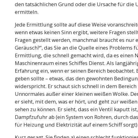
den tatsächlichen Grund oder die Ursache für die 
ermitteln.
Jede Ermittlung sollte auf diese Weise voranschrei
wenn etwas keinen Sinn ergibt, weitere Fragen stel
Fragen gestellt werden, manchmal braucht es nur ei
Geräusch?“, das Sie an die Quelle eines Problems füh
Ermittlung, die schnell gemacht wird, da es einen No
Maschinenraum eines Schiffes Dienst. Als langjährig
Erfahrung ein, wenn er seinen Bereich beobachtet. E
geben sollte – etwas, das den gewohnten Bedingu
widerspricht. Er schaut sich schnell in dem Bereich
Unnormales außer einer kleinen weißen Wolke. Der
er sieht, mit dem, was er hört, und geht zur weiße
sehen zu können. Er sieht, dass ein Ventil kaputt ist,
Dampfzufuhr ab (ein System von Rohren, durch das
für Heizung und Elektrizität auf einem Schiff sorgt)
Kurz gesagt, Sie finden a) einen schlecht funktioni