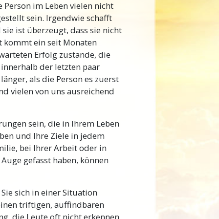
Person im Leben vielen nicht
ersteht, wahrscheinlich die
ellt sein. Irgendwie schafft
eich, wie falsch sie ist. Daher
ie ist überzeugt, dass sie nicht
ktiziert worden. L. Ron
cht kommt ein seit Monaten
ogik (dem Gebiet des
warteten Erfolg zustande, die
ruch
kam seine Entwicklung
 innerhalb der letzten paar
 tatsächlichen Ursachen für
nger, als die Person es zuerst
nd vielen von uns ausreichend
alle verschiedenen Fakten und
ebens die wirklichen Gründe
rungen sein, die in Ihrem Leben
lich herausfinden, wieso Dinge
ben und Ihre Ziele in jedem
korrigieren und verbessern –
lie, bei Ihrer Arbeit oder in
 für Menschen sämtlicher
ns Auge gefasst haben, können
is
ie sich in einer Situation
inen triftigen, auffindbaren
f, dass Sie niemals über ein
ng, die Leute oft nicht erkennen
stehen. Der einzige Grund,