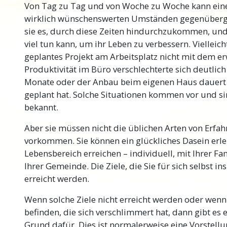
Von Tag zu Tag und von Woche zu Woche kann eine 
vielen Fällen wird jemand, wenn er etwas nicht v
wirklich wünschenswerten Umständen gegenübergest
erste Erklärung akzeptieren, die er findet, ganz gl
sie es, durch diese Zeiten hindurchzukommen, und s
waren keine wirklichen Ermittlungsmethoden pra
viel tun kann, um ihr Leben zu verbessern. Viellei
Hubbard gelang jedoch ein Durchbruch in der L
geplantes Projekt am Arbeitsplatz nicht mit dem er
vernunftgemäßen Denkens). Von diesem
Durchb
Produktivität im Büro verschlechterte sich deutlich
der ersten wirklich effektiven Methode, nach den
Monate oder der Anbau beim eigenen Haus dauert lä
Dinge zu suchen und sie jedes Mal zu finden.
geplant hat. Solche Situationen kommen vor und si
bekannt.
Wenn Sie wissen, wie man ermittelt, können Sie 
Meinungen sortieren und in jedem Aspekt des L
Aber sie müssen nicht die üblichen Arten von Erfah
für Erfolg und Misserfolg finden. Wenn Sie wirk
vorkommen. Sie können ein glückliches Dasein erle
so sind, wie sie sind, können Sie eine Situation 
Lebensbereich erreichen – individuell, mit Ihrer Fami
jede
Situation. Dies ist unschätzbares Know-how
Ihrer Gemeinde. Die Ziele, die Sie für sich selbst i
Gesellschaftsschichten.
erreicht werden.
Wichtiger Hinwe
Wenn solche Ziele nicht erreicht werden oder wenn S
befinden, die sich verschlimmert hat, dann gibt es e
Achten Sie bei diesem Kurs sehr sorgfältig darau
Grund dafür. Dies ist normalerweise eine Vorstellu
Wort hinweggehen, das Sie nicht vollständig ver